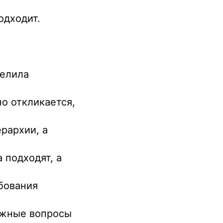
одходит.
делила
о откликается,
рархии, а
 подходят, а
бования
ожные вопросы