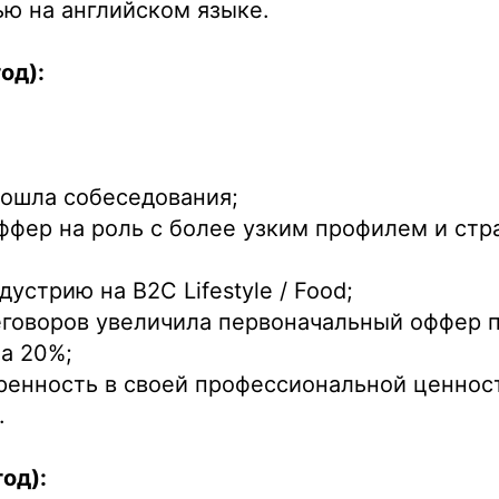
ью на английском языке.
од):
ошла собеседования;
ффер на роль с более узким профилем и стр
устрию на B2C Lifestyle / Food;
еговоров увеличила первоначальный оффер п
а 20%;
ренность в своей профессиональной ценнос
.
год):