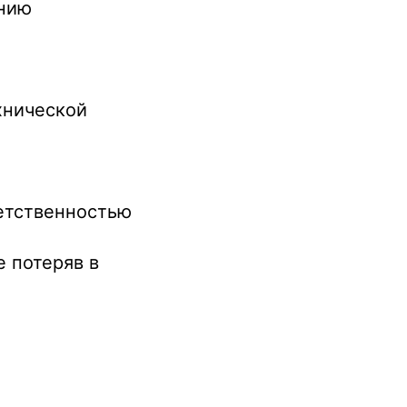
анию
хнической
ветственностью
е потеряв в