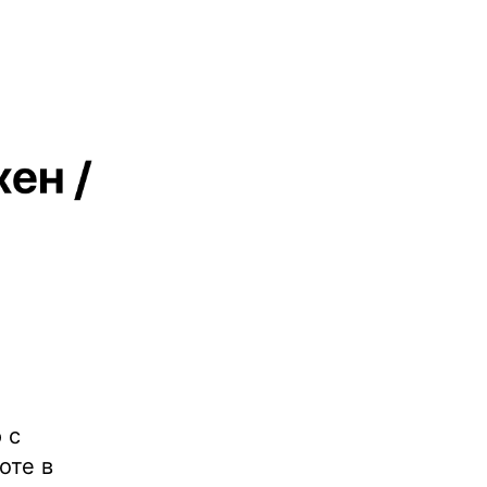
 с
оте в