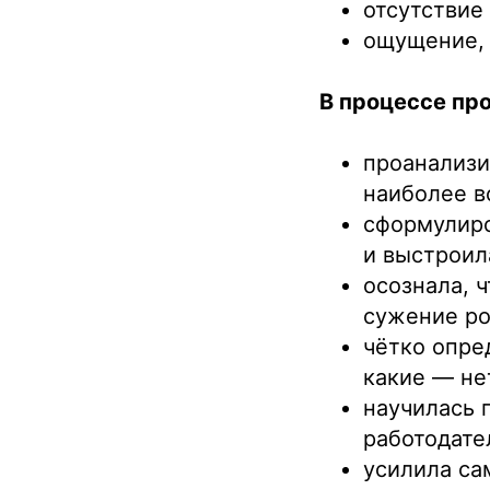
отсутствие 
ощущение, 
В процессе пр
проанализи
наиболее в
сформулиро
и выстроил
осознала, 
сужение рол
чётко опре
какие — не
научилась 
работодате
усилила са