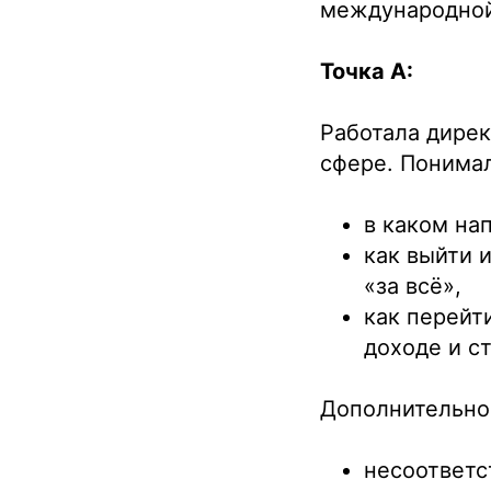
международной
Точка А:
Работала дире
сфере. Понимал
в каком на
как выйти 
«за всё»,
как перейти
доходе и ст
Дополнительно 
несоответс