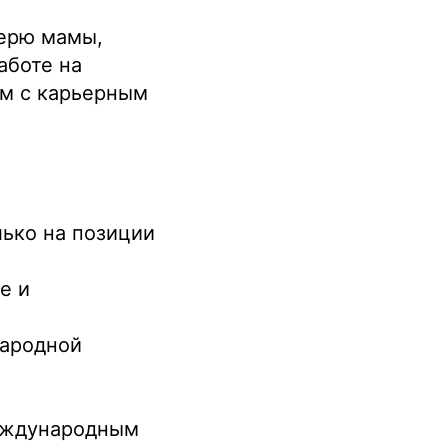
терю мамы,
аботе на
м с карьерным
лько на позиции
е и
народной
международным