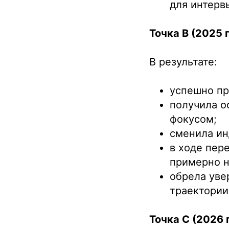
для интерв
Точка B (2025 г
В результате:
успешно пр
получила о
фокусом;
сменила инд
в ходе пер
примерно н
обрела уве
траектории
Точка C (2026 