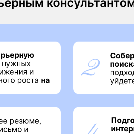
ния и
подходящие ро
 роста
на
уйдете от хао
Подготовитес
езюме,
интервью,
нау
о и
сложные вопр
ые
вести перегов
рвью
Подобрать тариф