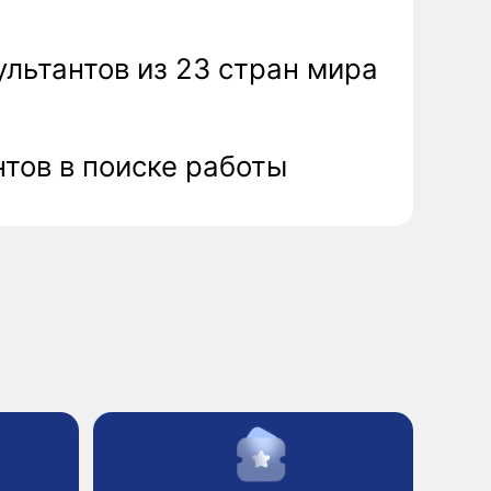
иске работы
Рост в должности
Если вы упёрлись в
потолок: текущая
компания не дает