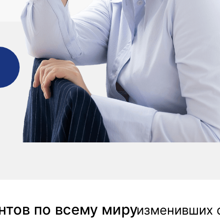
в по всему миру
изменивших свою ка
ессиональных карьерных консультантов