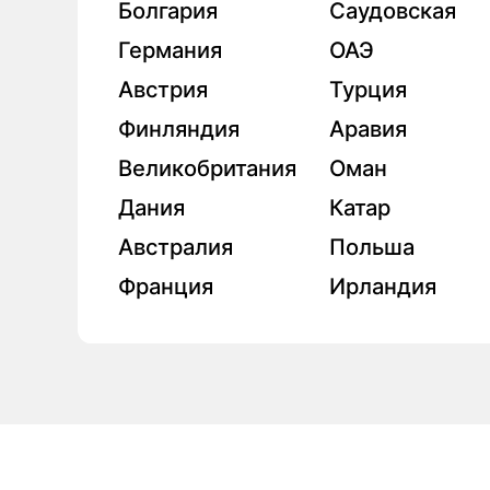
клиентов и
—
от новой работы и р
переезда за рубеж.