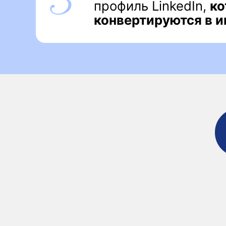
Рынки
труда
страны СНГ
Ирландия
Нидерланды
Черногория
Швейцария
Испания
Норвегия
Кипр