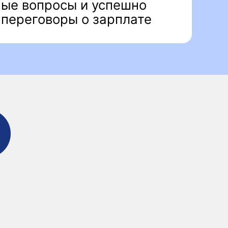
ции
ние и Стратегия (General
t & Strategy)
 и Бухгалтерия (Finance &
g)
 и Развитие бизнеса (Sales &
Development)