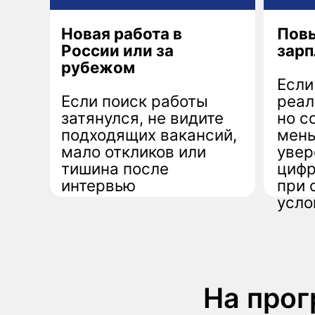
затянулся, не видите
но согла
подходящих вакансий,
меньшее.
мало откликов или
уверенно
тишина после
цифру и о
интервью
при обсу
условий
На програ
карье
Определите вашу карье
цель,
план прокачки ну