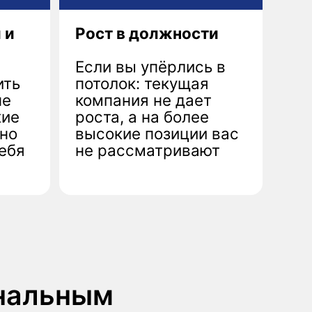
роста, а на более
высокие позиции вас
не рассматривают
ным
ятную стратегию
ы,
определите