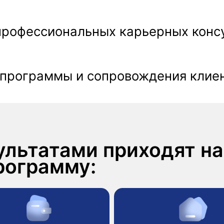
граммы и сопровождения клиентов в по
ьтатами приходят на
грамму:
ие в
Смена индустрии и
функции
имаете свою
Если хотите сменить
 стоимость,
направление, но не