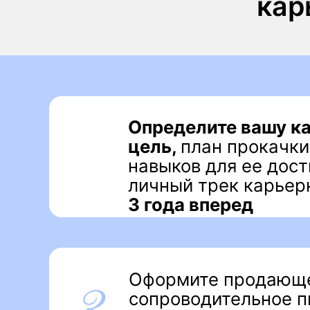
навыков для ее достиже
личный трек карьерного
3 года вперед
Оформите продающее р
сопроводительное письм
профиль LinkedIn,
котор
конвертируются в инте