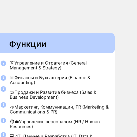
нг, Коммуникации, PR (Marketing &
tions & PR)
вление персоналом (HR / Human
)
ые и Разработка (IT, Data &
g)
денция и Compliance (Legal &
e)
и, логистика, цепочки поставок
, Logistics, Supply Chain)
стративная поддержка
ative & Support)
вания и Разработка (R&D /
& Development)
- и Проджект Менеджмент,
ие, Дизайн (Product, Project, QA,