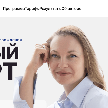
Программа
Тарифы
Результаты
Об авторе
ения
П
в
и
с
к
А
З
м
Ac
F