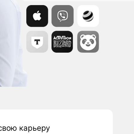
рьеру
 из 23 стран мира