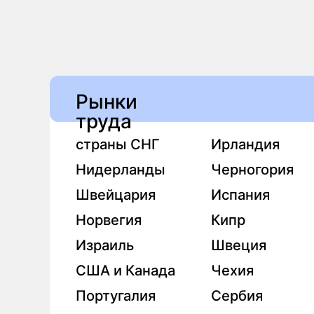
Израиль
Швеция
США и Канада
Чехия
Португалия
Сербия
Болгария
Саудовская
Германия
ОАЭ
Австрия
Турция
Финляндия
Аравия
Великобритания
Оман
Дания
Катар
Австралия
Польша
Франция
Ирландия