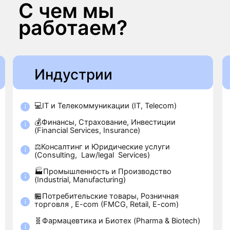
🏭Промышленность и Производство
(Industrial, Manufacturing)
📣Маркети
Communica
🏪Потребительские товары, Розничная
торговля , E-com (FMCG, Retail, E-com)
🧑‍💼Упра
Resources
🧬Фармацевтика и Биотех (Pharma & Biotech)
💻ИТ, Данн
🏥Здравоохранение (Healthcare)
Engineerin
🎬Медиа и Развлечения (Media &
⚖️Юриспру
Entertainment)
Complianc
🏗️Недвижимость и Строительство (Real
📦Операци
Estate, Construction)
(Operations
🚚Транспорт, Логистика, Закупки
📌Админи
(Transportation, Logistics, Procurement)
(Administr
🏛️Государственный сектор и НКО (Public
🔬Исследо
Sector, Non-Profit)
Research 
🎓Образование (Education)
🎯Продакт
Тестирован
UX/UI)