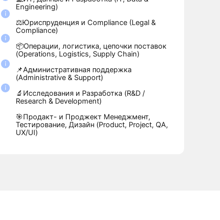
дение
, в
обираете свою
ратегию и
ынок сильнее,
онятнее для
еры и