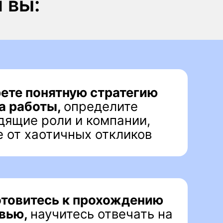
ли и компании,
тичных откликов
ь к прохождению
читесь отвечать на
осы и успешно
оры о зарплате