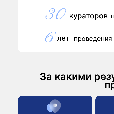
лет
проведения про
За какими резул
про
Новая работа в
Повышен
России или за
зарплате
рубежом
Если пон
Если поиск работы
реальную