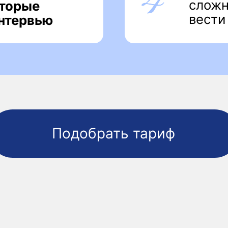
С чем мы
работаем?
Функ
Индустрии
💻IT и Телекоммуникации (IT, Telecom)
👔Управле
Managemen
💰Финансы, Страхование, Инвестиции
(Financial Services, Insurance)
📊Финансы
Accountin
⚖️Консалтинг и Юридические услуги
(Consulting, Law/legal Services)
🤝Продажи
Business 