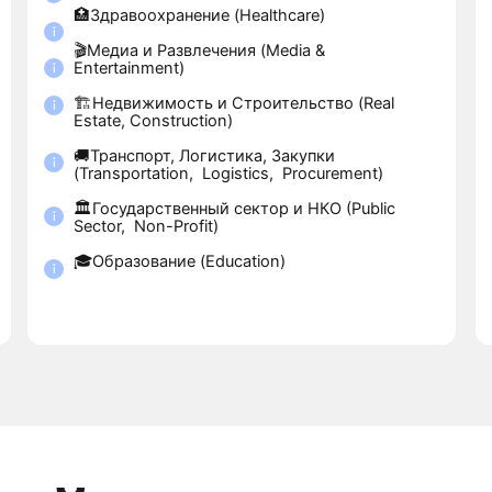
это
сопровож
котором вы с
карьерную ст
выходите на р
увереннее и п
работодателя.
 сотни реальных кейсов
оста дохода до смены сф