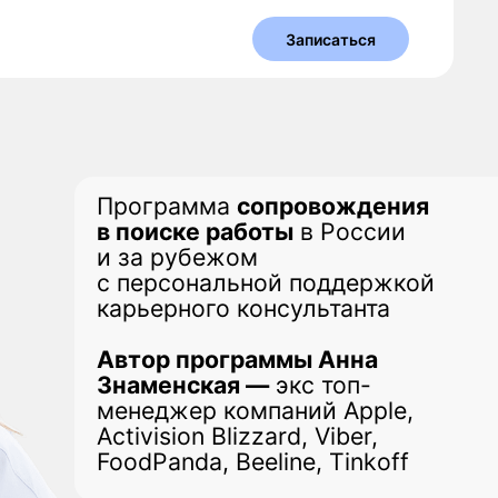
Записаться
рограмма
сопровождения
 поиске работы
в России
 за рубежом
 персональной поддержкой
арьерного консультанта
втор программы Анна
наменская —
экс топ-
енеджер компаний Apple,
tivision Blizzard, Viber,
oodPanda, Beeline, Tinkoff