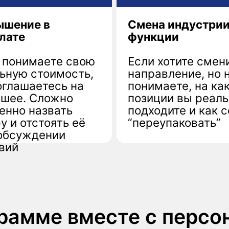
шаетесь на
понимаете, на какие
 Сложно
позиции вы реально
 назвать
подходите и как себя
тстоять её
“переупаковать”
ждении
мме вместе с персональ
рным консультантом вы:
рную
Соберете пон
жных
поиска работ